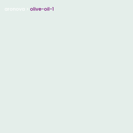
aronova
>
olive-oil-1