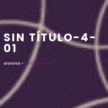
SIN TÍTULO-4-
01
aronova
>
sin título-4-01