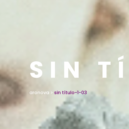
SIN T
aronova
>
sin título-1-03