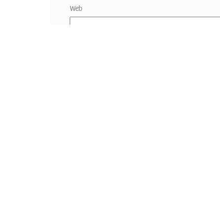
Web
Guardar mi nombre, correo electrónico y sitio w
comentario.