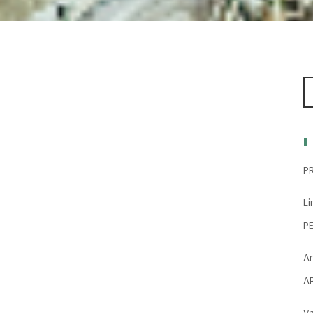
P
Li
P
Ar
A