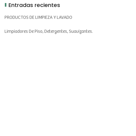
Entradas recientes
PRODUCTOS DE LIMPIEZA Y LAVADO
Limpiadores De Piso, Detergentes, Suavizantes.
PERFUMADO TEXTIL
Aromatizantes Para Prendas Y Telas.
AROMATIZACIÓN DEL HOGAR
Velas, Aromatizadores De Ambientes, Difusores.
PRODUCTOS COSMÉTICOS Y DE TOCADOR
Jabones, Cremas, Shampu, Acondicionadores, Aceites.
PERFUMERÍA FINA
Perfumes, Eau De Toilette, Colonias, Hidrolatos.