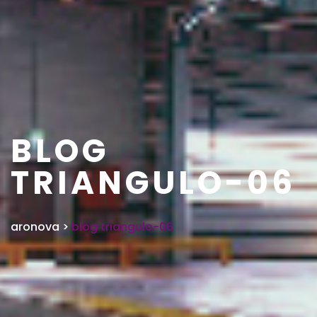
BLOG
TRIANGULO-06
aronova
>
blog triangulo-06