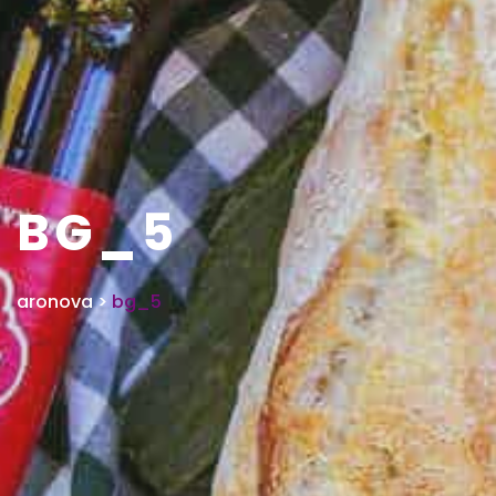
BG_5
aronova
>
bg_5