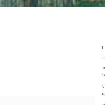
P
Li
P
Ar
A