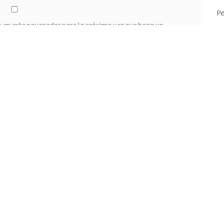
Pe
eb en este navegador para la próxima vez que haga un
Pe
Pr
Pr
Tr
In
Fe
Fe
W