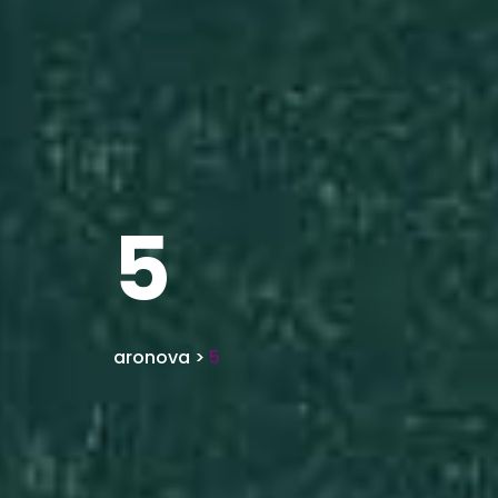
5
aronova
>
5