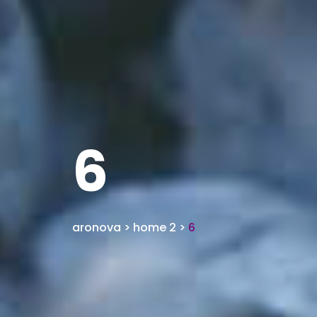
6
aronova
>
home 2
>
6