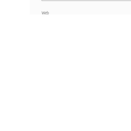
Web
Guardar mi nombre, correo electrónico y sitio w
comentario.