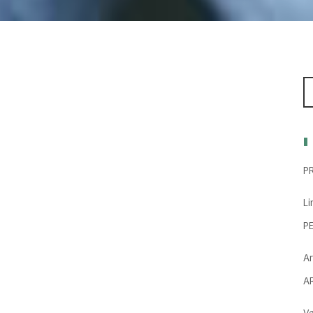
P
Li
P
Ar
A