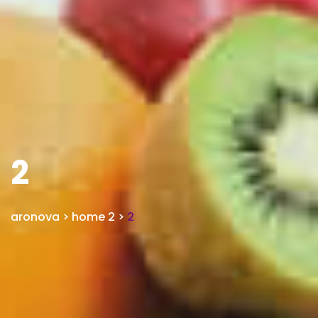
2
aronova
>
home 2
>
2