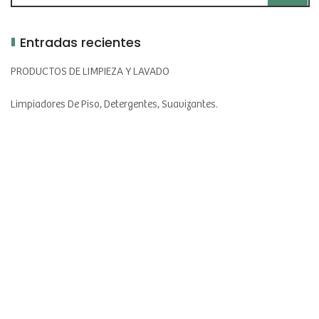
Entradas recientes
PRODUCTOS DE LIMPIEZA Y LAVADO
Limpiadores De Piso, Detergentes, Suavizantes.
PERFUMADO TEXTIL
Aromatizantes Para Prendas Y Telas.
AROMATIZACIÓN DEL HOGAR
Velas, Aromatizadores De Ambientes, Difusores.
PRODUCTOS COSMÉTICOS Y DE TOCADOR
Jabones, Cremas, Shampu, Acondicionadores, Aceites.
PERFUMERÍA FINA