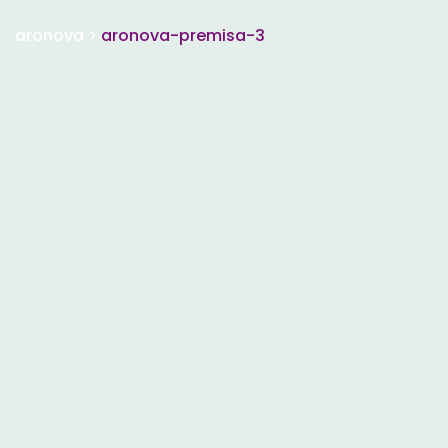
aronova
>
aronova-premisa-3