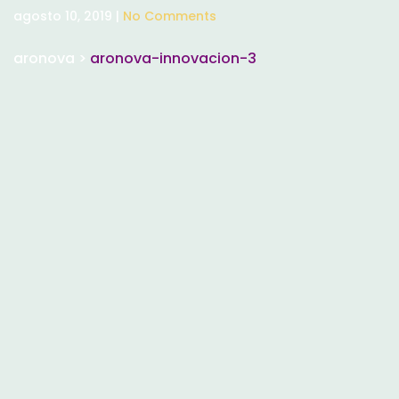
agosto 10, 2019 |
No Comments
aronova
>
aronova-innovacion-3