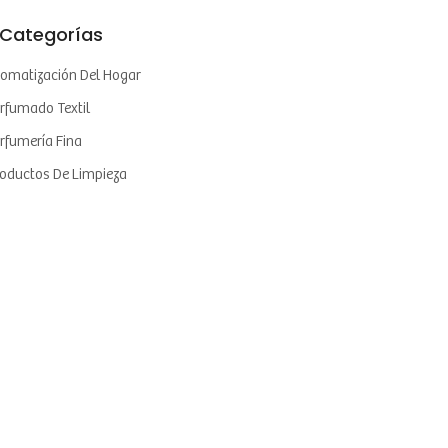
Categorías
omatización Del Hogar
rfumado Textil
rfumería Fina
oductos De Limpieza
oductos De Tocador Y Cosméticos
atamiento De Olores Industriales
Meta
iciar Sesión
ed De Entradas
ed De Comentarios