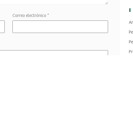
Correo electrónico
*
Ar
Pe
Pe
Pr
Pr
Tr
eb en este navegador para la próxima vez que haga un
In
Fe
Fe