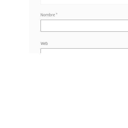
Nombre
*
Web
Guardar mi nombre, correo electrónico y sitio w
comentario.