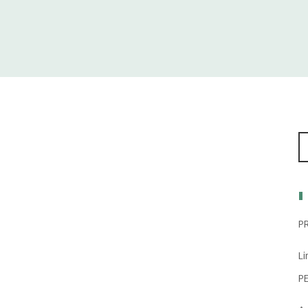
P
Li
P