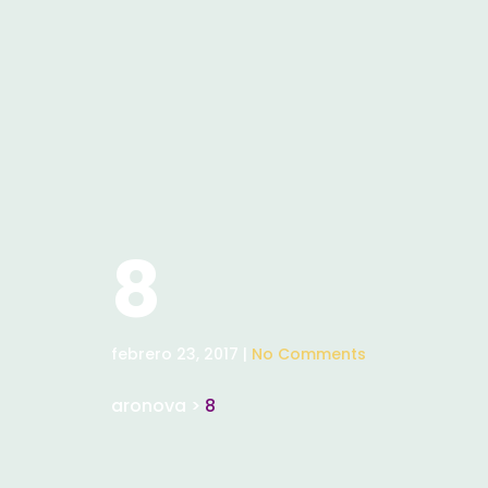
8
febrero 23, 2017 |
No Comments
aronova
>
8