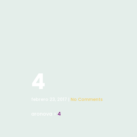
4
febrero 23, 2017 |
No Comments
aronova
>
4