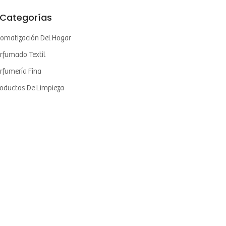
Categorías
omatización Del Hogar
rfumado Textil
rfumería Fina
oductos De Limpieza
oductos De Tocador Y Cosméticos
atamiento De Olores Industriales
Meta
iciar Sesión
ed De Entradas
ed De Comentarios