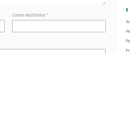
Correo electrónico
*
Ar
Pe
Pe
Pr
Pr
Tr
eb en este navegador para la próxima vez que haga un
In
Fe
Fe