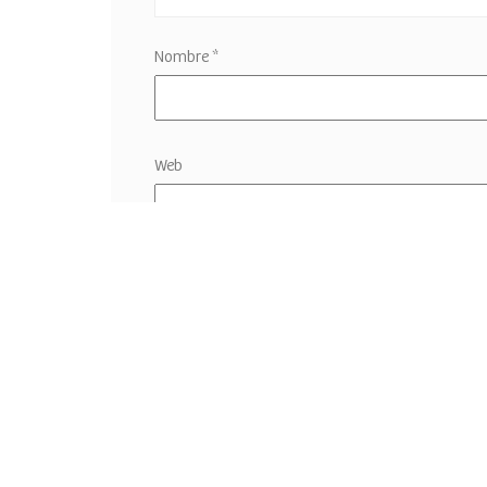
Nombre
*
Web
Guardar mi nombre, correo electrónico y sitio w
comentario.