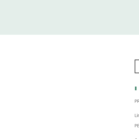
P
Li
P