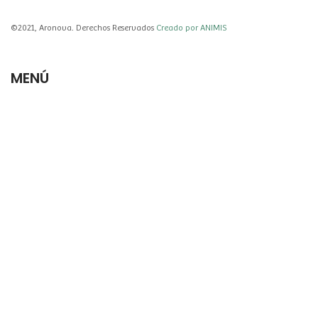
©2021, Aronova. Derechos Reservados
Creado por ANIMIS
MENÚ
HOME
PRODUCTOS Y SERVICIOS
NOSOTROS
INNOVACIÓN
FRAGANCIAS
CONTACTO
ARONOVA
Desarrollo y fabricación de fragancias
Rosales 3754, Villa Lynch, Buenos Aires, Argentina
CP (B1672APD)
Tel.: 011 4754-3901
aronova@aronova.com.ar